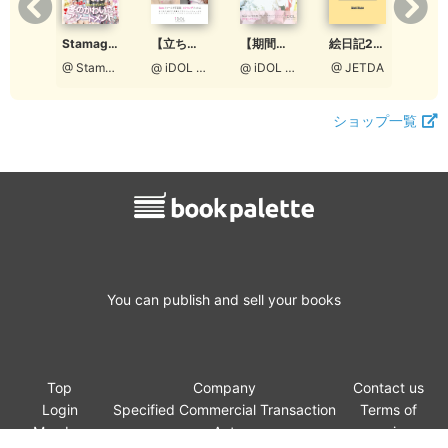
Stamaga★Fille 12月発売号（通算3号：特別編集版）
Stamaga★Fille 2021年12月発売号（通算第6号）
絵日記2018
【立ち読み版】ロクセンチフィルム ＃おうちじかん
【期間限定】ロクセンチフィルム ＃おうちじかん【Aタイプ［宮脇理子表紙］】
@ StamagaFille編集部
@ StamagaFille編集部
@ JETDA
@ iDOL picture project
@ iDOL picture project
ショップ一覧
You can publish and sell your books
Top
Company
Contact us
Login
Specified Commercial Transaction
Terms of
Member
Act
service