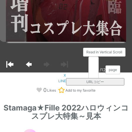
Read in Vertical Scroll
/12
page
X
LINE
URLコピー
0
Likes
Add to my favorite
Stamaga★Fille 2022ハロウィンコ
スプレ大特集～見本