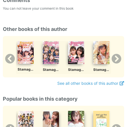
Comments
You can not leave your comment in this book
Other books of this author
Stamaga★Fille 2022ハロウィンコスプレ大特集～見本
Stamaga★Fille 第16号
Stamaga★Fille 第14号 ～春風にかわいさのせて～
Stamaga★Fille 第9号増刊写真集
Stamaga★Fille 第11号
See all other books of this author
Popular books in this category