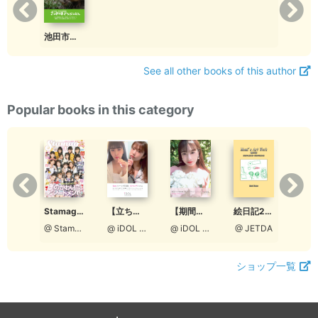
されています。 ブログでも、もっとウォンバ
ットさんたちの日々の様子が見たいです。 人
懐っこいウォンバットさんと、飼育員さんの
池田市五月山動物園フォトブック 世界一♡のある動物園
触れ合ってる動画とかもブログにあげて頂け
るととてもしあわせです。 こちらの製品化も
See all other books of this author
待ってます(*´ω`*) 動物公園で、体重測定写
真のように、 ウォンバットを抱き上げて見せ
Popular books in this category
て頂ける時間があるとものすごーく嬉しいで
す。 飼育員のみなさま、 毎日、暑い日も寒
い日も雨の日も、 動物さんたちのケア、あり
がとうございます。 園内、大きな動物さんた
ちがいて お世話も大変だと思いますが、 お
かげさまで動物さんたちも、見ている私達も
とてもしあわせです。 皆様のお身体も大切
Stamaga★Fille 12月発売号（通算3号：特別編集版）
Stamaga★Fille 2021年12月発売号（通算第6号）
絵日記2018
【立ち読み版】ロクセンチフィルム ＃おうちじかん
【期間限定】ロクセンチフィルム ＃おうちじかん【Aタイプ［宮脇理子表紙］】
に、 がんばってくださいね(*´ω`*)
@ StamagaFille編集部
@ StamagaFille編集部
@ JETDA
@ iDOL picture project
@ iDOL picture project
2019-10-11T00:27:15.000000Z
さつきやまどうぶつえん
ショップ一覧
コメントありがとうございます。ウォンバッ
トてれびも皆さまにご好評いただいており、
とても嬉しいです。製本化できるよう頑張り
ます！