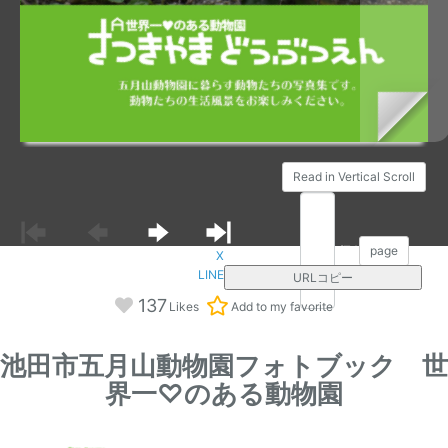
Read in Vertical Scroll
/74
page
X
LINE
URLコピー
137
Likes
Add to my favorite
池田市五月山動物園フォトブック 世
界一♡のある動物園