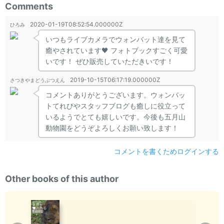
Comments
2020-01-19T08:52:54.000000Z
ひろみ
いつもライブカメラでウォンバット達を見て
癒やされています🖤 フォトブックすごく可愛
いです！ ぜひ販売していただきいです！
2019-10-15T06:17:19.000000Z
さつきやまどうぶつえん
コメントありがとうございます。ウォンバッ
トてれびやスタッフブログも癒しに役立って
いるようでとても嬉しいです。今後も五月山
動物園をどうぞよろしくお願い致します！
2019-10-12T01:19:30.000000Z
銀奴.
コメントを書くためログインする
フォトブック作成ありがとうございます！ ウ
ォンバットさんたちが大好きで、 月に一度の
Other books of this author
ウォンバット体重測定結果報告を心底楽しみ
にしています。 ウォンバットに会いたくて五
月山動物公園にも行きましたが、 遠方でなか
なかいけないため、ウォンバットてれびで癒