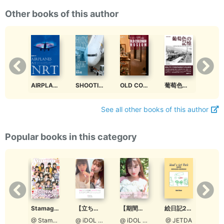
Other books of this author
AIRPLANES AT NRT tieP books Vol.009
SHOOTING AVIATION AT THE AIRPORT tieP books Vol.008
OLD COLEMAN MUSEUM JAPAN OFFICIAL PHOTOSNAP tieP books Vol.007
葡萄色の記憶 MEMORIES OF MARONE tieP books Vol.006
See all other books of this author
Popular books in this category
Stamaga★Fille 12月発売号（通算3号：特別編集版）
Stamaga★Fille 2021年12月発売号（通算第6号）
絵日記2018
【立ち読み版】ロクセンチフィルム ＃おうちじかん
【期間限定】ロクセンチフィルム ＃おうちじかん【Aタイプ［宮脇理子表紙］】
@ StamagaFille編集部
@ StamagaFille編集部
@ JETDA
@ iDOL picture project
@ iDOL picture project