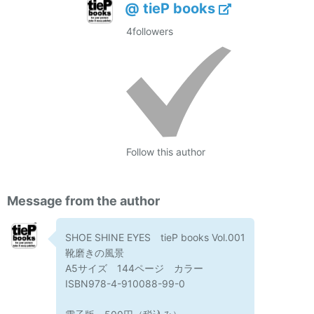
@ tieP books
4
followers
Follow this author
Message from the author
SHOE SHINE EYES tieP books Vol.001
靴磨きの風景
A5サイズ 144ページ カラー
ISBN978-4-910088-99-0