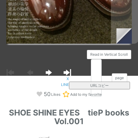
Read in Vertical Scroll
/146
page
X
LINE
URLコピー
50
Likes
Add to my favorite
SHOE SHINE EYES tieP books
Vol.001