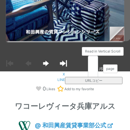
Read in Vertical Scroll
/6
page
X
LINE
URLコピー
0
Likes
Add to my favorite
ワコーレヴィータ兵庫アルス
@ 和田興産賃貸事業部公式