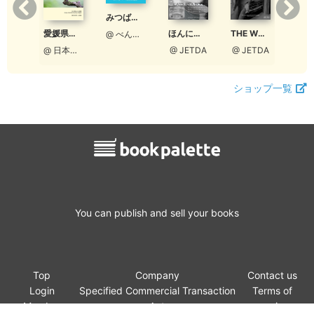
みつばちくくちゃん
【ワコーレ】CLasism 2020 冬 vol.20
愛媛県鳥類目録 - Checklist of the Birds of Ehime
ほんになるねこ
THE WORLD CARS COLLECTION 募集ガイド
@ べんちゃんまん
@ 和田興産公式
@ 日本野鳥の会愛媛
@ JETDA
@ JETDA
ショップ一覧
You can publish and sell your books
Top
Company
Contact us
Login
Specified Commercial Transaction
Terms of
Member
Act
service