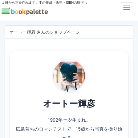
１冊から本を作れます。本の作成・販売・ISBNの取得も
Toggl
Navig
オートー輝彦 さんのショップページ
オートー輝彦
1992年七夕生まれ。
広島育ちのロマンチストで、15歳から写真を撮り始
める。