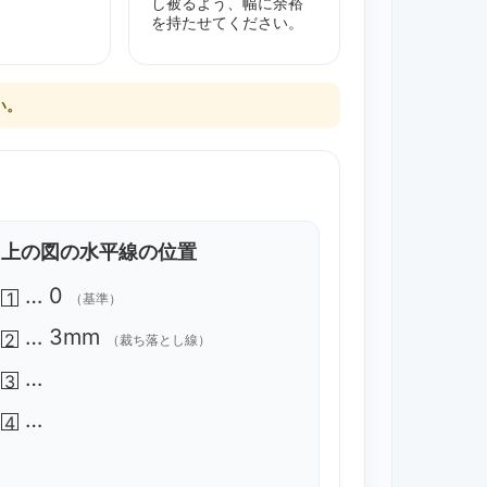
し被るよう、幅に余裕
を持たせてください。
い。
上の図の水平線の位置
… 0
1
（基準）
… 3mm
2
（裁ち落とし線）
…
3
…
4