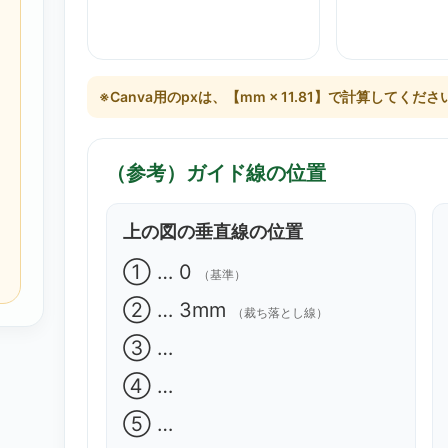
※Canva用のpxは、【mm × 11.81】で計算してくださ
（参考）ガイド線の位置
上の図の垂直線の位置
① … 0
（基準）
② … 3mm
（裁ち落とし線）
③ …
④ …
⑤ …