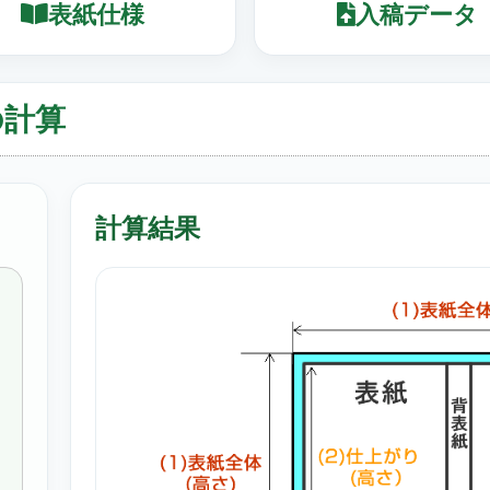
表紙仕様
入稿データ
の計算
計算結果