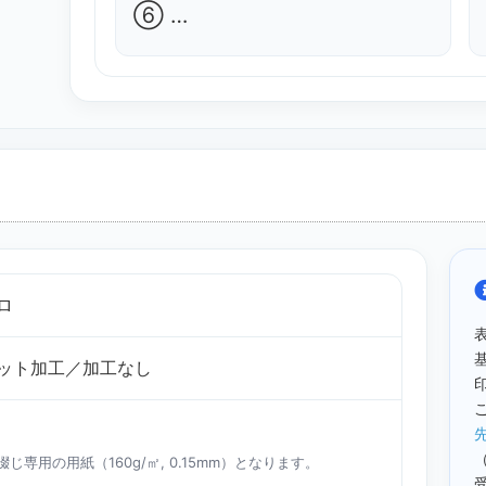
⑥ …
ロ
ット加工／加工なし
じ専用の用紙（160g/㎡, 0.15mm）となります。