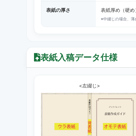
表紙の厚さ
表紙厚め（硬め
※中綴じの場合、薄
表紙入稿データ仕様
<左綴じ>