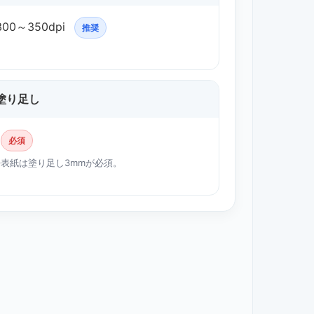
300～350dpi
推奨
塗り足し
必須
※表紙は塗り足し3mmが必須。