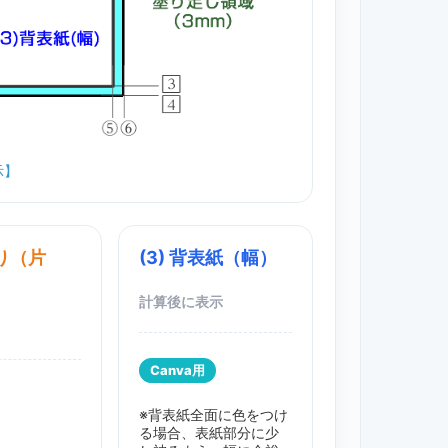
示】
がり（片
(3) 背表紙（幅）
Canva用
※背表紙全面に色をつけ
る場合、表紙部分に少